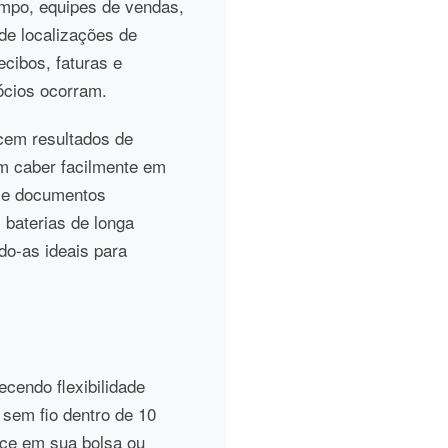
ampo, equipes de vendas,
 de localizações de
cibos, faturas e
gócios ocorram.
ecem resultados de
m caber facilmente em
s e documentos
baterias de longa
o-as ideais para
cendo flexibilidade
 sem fio dentro de 10
ece em sua bolsa ou