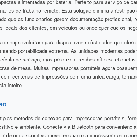
actas alimentadas por bateria. Perfeito para serviço de c
nários de trabalho remoto. Esta solução elimina a restrição
ndo que os funcionários gerem documentação profissional, re
os locais dos clientes, em veículos ou onde quer que os ne
 de hoje evoluíram para dispositivos sofisticados que ofer
mantendo portabilidade extrema. As unidades modernas pode
veículo de serviço, mas produzem recibos nítidos, etiqueta
ras de mesa. Muitas impressoras portáteis agora possuem 
 com centenas de impressões com uma única carga, tornand
a inteiro.
ão
iplos métodos de conexão para impressoras portáteis, forne
itivo e ambiente. Conecte via Bluetooth para conveniência
imir de um dispositivo móvel enquanto a impressora perman