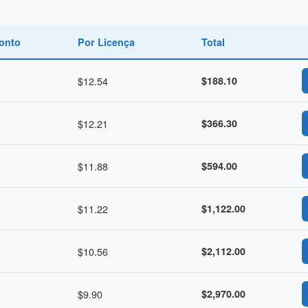
onto
Por Licença
Total
$12.54
$188.10
$12.21
$366.30
$11.88
$594.00
$11.22
$1,122.00
$10.56
$2,112.00
$9.90
$2,970.00